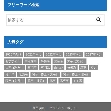
フリーワード検索
人気タグ
2020卒向け
2021卒向け
2022卒向け
2023卒向け
2027卒向け
おすすめ！
中途採用
事務系
営業系
大卒（文系）
大卒（理系）
専門卒
専門系
山じい
技術系
新卒
短大
短大卒
販売系
院卒（修士・文系）
院卒（修士・理系）
院卒（文系）
院卒（理系）
高卒
高専卒
ＩＴ系
利用規約
プライバシーポリシー