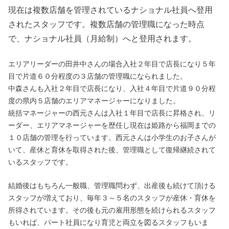
現在は複数店舗を管理されているナショナル社員へ登用
されたスタッフです。複数店舗の管理職になった時点
で、ナショナル社員（月給制）へと登用されます。
エリアリーダーの田井中さんの場合入社２年目で店長になり５年
目で片道６０分程度の３店舗の管理職になられました。
中森さんも入社２年目で店長になり、入社４年目で片道９０分程
度の県内５店舗のエリアマネージャーになりました。
統括マネージャーの西元さんは入社１年目で店長に昇格され、リ
ーダー、エリアマネージャーを歴任し現在は姫路から福岡までの
１０店舗の管理を行っています。西元さんは小学生のお子さんが
いて、産休と育休を取得された後、管理職として復帰継続されて
いるスタッフです。
結婚後はもちろん一般職、管理職問わず、出産後も続けて頂ける
スタッフが増えており、毎年３～５名のスタッフが産休・育休を
所得されています。その後も元の雇用形態を続けられるスタッフ
もいれば、パート社員になり育児と両立を図るスタッフもいま