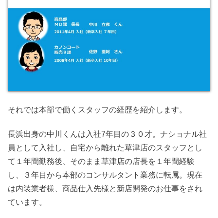
仕事内容
コンサルタント業務について
内勤業務について
カノンコード株式会社
店舗勤務について
担当業務について
スキルアップついて
店舗組織について
入社後の流れ
それでは本部で働くスタッフの経歴を紹介します。
スタッフ紹介
長浜出身の中川くんは入社7年目の３０才。ナショナル社
待遇について
員として入社し、自宅から離れた草津店のスタッフとし
今後のスケジュール
て１年間勤務後、そのまま草津店の店長を１年間経験
し、３年目から本部のコンサルタント業務に転属。現在
は内装業者様、商品仕入先様と新店開発のお仕事をされ
ています。