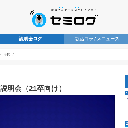
説明会ログ
就活コラム&ニュース
21卒向け）
説明会（21卒向け）