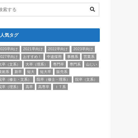
人気タグ
2020卒向け
2021卒向け
2022卒向け
2023卒向け
2027卒向け
おすすめ！
中途採用
事務系
営業系
大卒（文系）
大卒（理系）
専門卒
専門系
山じい
技術系
新卒
短大
短大卒
販売系
院卒（修士・文系）
院卒（修士・理系）
院卒（文系）
院卒（理系）
高卒
高専卒
ＩＴ系