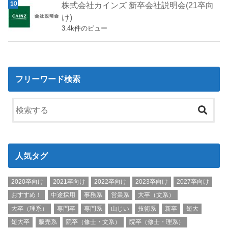
株式会社カインズ 新卒会社説明会(21卒向
け)
3.4k件のビュー
フリーワード検索
人気タグ
2020卒向け
2021卒向け
2022卒向け
2023卒向け
2027卒向け
おすすめ！
中途採用
事務系
営業系
大卒（文系）
大卒（理系）
専門卒
専門系
山じい
技術系
新卒
短大
短大卒
販売系
院卒（修士・文系）
院卒（修士・理系）