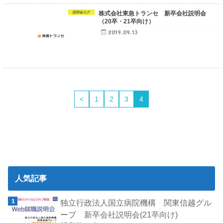
株式会社東急トランセ 新卒会社説明会
説明会ログ
（20卒・21卒向け）
2019.09.13
<
1
2
3
4
人気記事
独立行政法人国立病院機構 関東信越グル
ープ 新卒会社説明会(21卒向け)