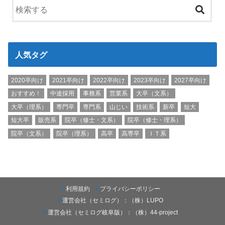
人気タグ
2020卒向け
2021卒向け
2022卒向け
2023卒向け
2027卒向け
おすすめ！
中途採用
事務系
営業系
大卒（文系）
大卒（理系）
専門卒
専門系
山じい
技術系
新卒
短大
短大卒
販売系
院卒（修士・文系）
院卒（修士・理系）
院卒（文系）
院卒（理系）
高卒
高専卒
ＩＴ系
利用規約
プライバシーポリシー
運営会社（セミログ）：（株）LUPO
運営会社（セミログ岐阜版）：（株）44-project